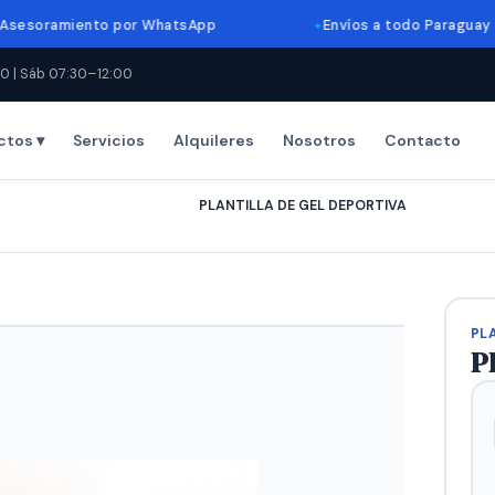
amiento por WhatsApp
Envíos a todo Paraguay
0 | Sáb 07:30–12:00
ctos ▾
Servicios
Alquileres
Nosotros
Contacto
Inicio
›
Productos
›
PLANTILLA DE GEL DEPORTIVA
PL
P