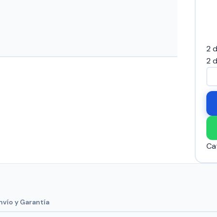
2 d
2 d
PL
DE
GE
DE
ca
Ca
nvío y Garantía