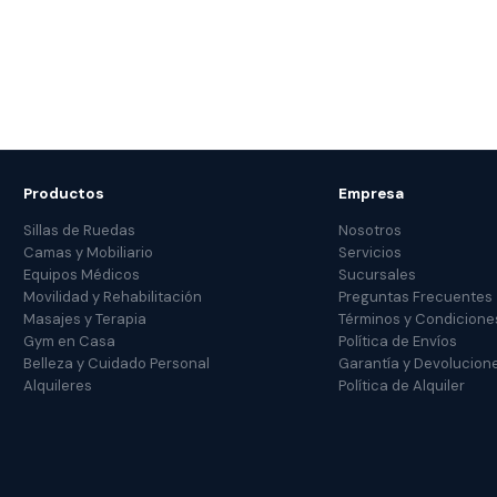
Productos
Empresa
Sillas de Ruedas
Nosotros
Camas y Mobiliario
Servicios
Equipos Médicos
Sucursales
Movilidad y Rehabilitación
Preguntas Frecuentes
Masajes y Terapia
Términos y Condicione
Gym en Casa
Política de Envíos
Belleza y Cuidado Personal
Garantía y Devolucion
Alquileres
Política de Alquiler