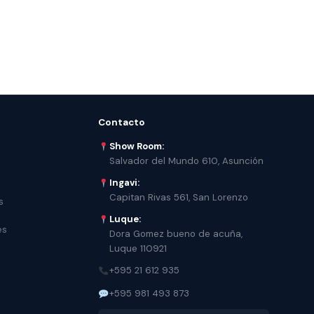
Contacto
Show Room:
Salvador del Mundo 610, Asunción
Ingavi:
Capitan Rivas 561, San Lorenzo
s
Luque:
es
Dora Gomez bueno de acuña,
Luque 110921
+595 21 612 935
+595 981 493 873