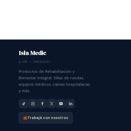
Isla Medic
& SPA — PARAGUAY
Productos de Rehabilitación y
Bienestar Integral. Sillas de ruedas,
equipos médicos, camas hospitalarias
y más.
Trabajá con nosotros