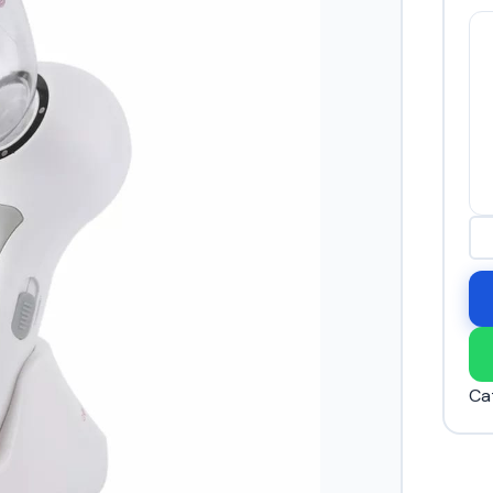
MA
AN
ca
Ca