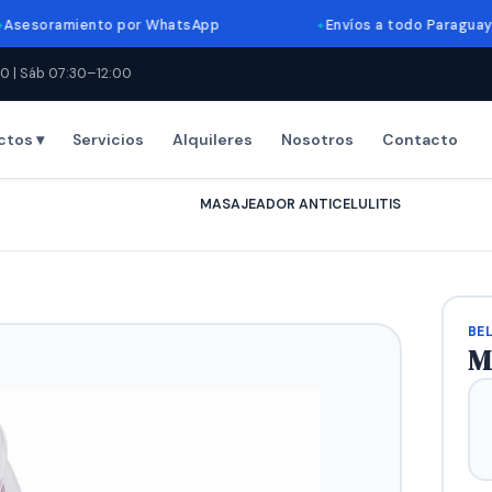
amiento por WhatsApp
Envíos a todo Paraguay
0 | Sáb 07:30–12:00
ctos ▾
Servicios
Alquileres
Nosotros
Contacto
Inicio
›
Productos
›
MASAJEADOR ANTICELULITIS
BE
M