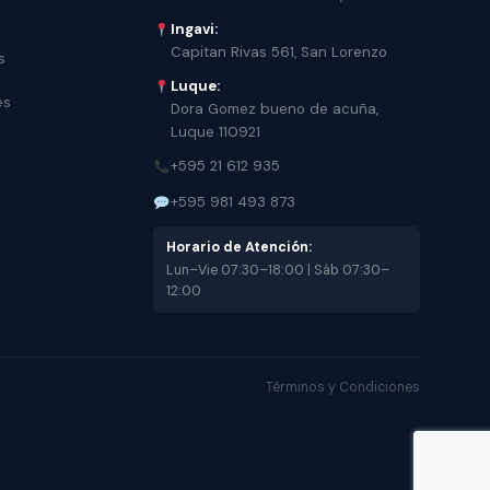
Ingavi:
Capitan Rivas 561, San Lorenzo
s
Luque:
es
Dora Gomez bueno de acuña,
Luque 110921
+595 21 612 935
+595 981 493 873
Horario de Atención:
Lun–Vie 07:30–18:00 | Sáb 07:30–
12:00
Términos y Condiciones