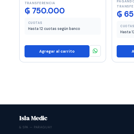
PAGANDO
TRANSFERENCIA
TRANSFE
₲
750.000
₲
65
CUOTAS
CUOTA
Hasta 12 cuotas según banco
Hasta 1
Agregar al carrito
A
Isla Medic
& SPA — PARAGUAY