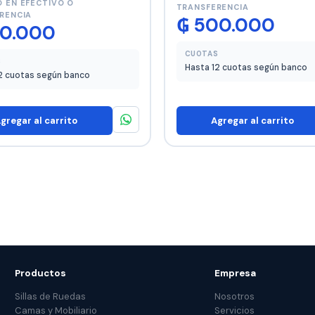
 EN EFECTIVO O
TRANSFERENCIA
RENCIA
₲
500.000
0.000
CUOTAS
S
Hasta 12 cuotas según banco
2 cuotas según banco
gregar al carrito
Agregar al carrito
Productos
Empresa
Sillas de Ruedas
Nosotros
Camas y Mobiliario
Servicios