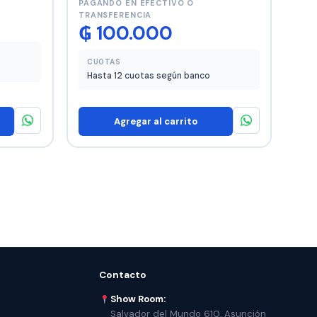
PAGANDO EN EFECTIVO O
TRANSFERENCIA
₲
100.000
CUOTAS
Hasta 12 cuotas según banco
Agregar al carrito
Contacto
Show Room:
Salvador del Mundo 610, Asunción