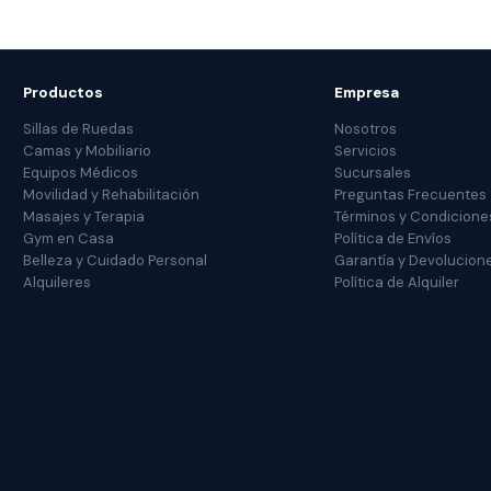
Productos
Empresa
Sillas de Ruedas
Nosotros
Camas y Mobiliario
Servicios
Equipos Médicos
Sucursales
Movilidad y Rehabilitación
Preguntas Frecuentes
Masajes y Terapia
Términos y Condicione
Gym en Casa
Política de Envíos
Belleza y Cuidado Personal
Garantía y Devolucion
Alquileres
Política de Alquiler