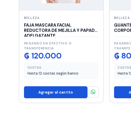
BELLEZA
BELLEZA
FAJA MASCARA FACIAL
GUANTE
REDUCTORA DE MEJILLA Y PAPADA
CORPO
ADELGAZANTE
PAGANDO EN EFECTIVO O
PAGANDO
TRANSFERENCIA
TRANSFE
₲
120.000
₲
80
CUOTAS
CUOTA
Hasta 12 cuotas según banco
Hasta 1
Agregar al carrito
A