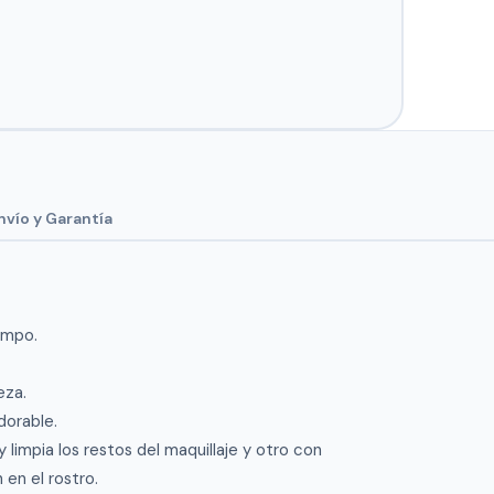
nvío y Garantía
empo.
eza.
dorable.
 limpia los restos del maquillaje y otro con
 en el rostro.