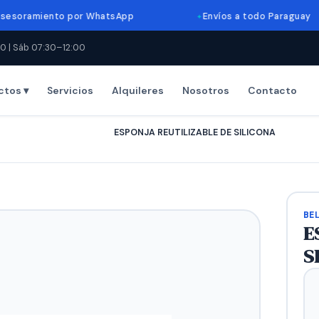
iento por WhatsApp
Envíos a todo Paraguay
0 | Sáb 07:30–12:00
ctos ▾
Servicios
Alquileres
Nosotros
Contacto
Inicio
›
Productos
›
ESPONJA REUTILIZABLE DE SILICONA
BE
E
S