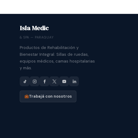
Isla Medic
& SPA — PARAGUAY
Productos de Rehabilitación y
Bienestar Integral. Sillas de ruedas,
equipos médicos, camas hospitalarias
y más.
Trabajá con nosotros