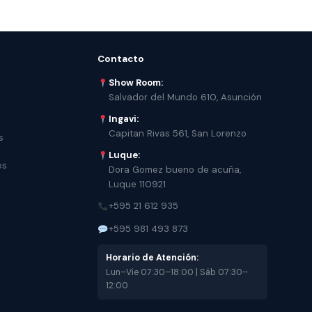
Contacto
Show Room:
Salvador del Mundo 610, Asunción
Ingavi:
Capitan Rivas 561, San Lorenzo
s
Luque:
es
Dora Gomez bueno de acuña,
Luque 110921
+595 21 612 935
+595 981 493 873
Horario de Atención:
Lun–Vie 07:30–18:00 | Sáb 07:30–
12:00