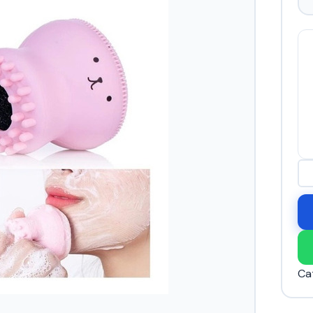
ES
RE
DE
SI
ca
Ca