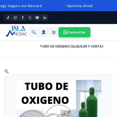
eguro con Bancard
Garantía oficial
Ases
Consultar
Inicio
›
Productos
›
TUBO DE OXÍGENO (ALQUILER Y VENTA)