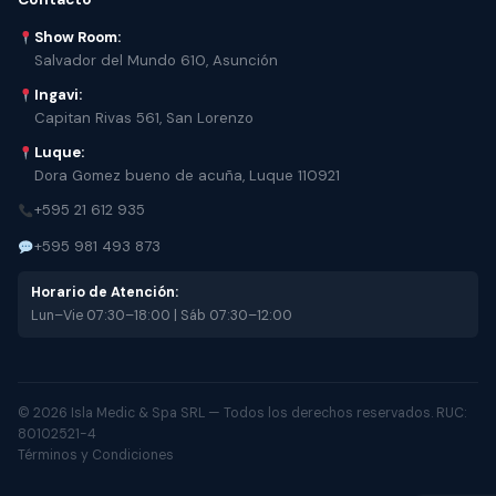
Show Room:
Salvador del Mundo 610, Asunción
Ingavi:
Capitan Rivas 561, San Lorenzo
Luque:
Dora Gomez bueno de acuña, Luque 110921
+595 21 612 935
+595 981 493 873
Horario de Atención:
Lun–Vie 07:30–18:00 | Sáb 07:30–12:00
© 2026 Isla Medic & Spa SRL — Todos los derechos reservados. RUC:
80102521-4
Términos y Condiciones