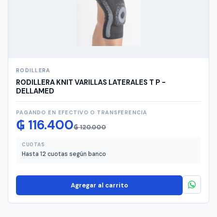
RODILLERA
RODILLERA KNIT VARILLAS LATERALES T P -
DELLAMED
PAGANDO EN EFECTIVO O TRANSFERENCIA
El
El
₲
116.400
₲
120.000
precio
precio
original
actual
CUOTAS
Hasta 12 cuotas según banco
era:
es:
₲ 120.000.
₲ 116.400.
Agregar al carrito