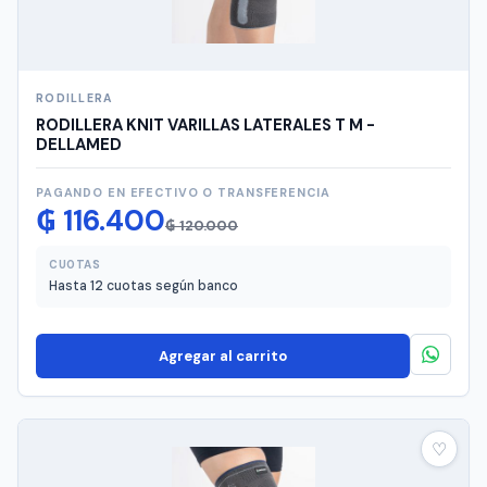
RODILLERA
RODILLERA KNIT VARILLAS LATERALES T M -
DELLAMED
PAGANDO EN EFECTIVO O TRANSFERENCIA
El
El
₲
116.400
₲
120.000
precio
precio
original
actual
CUOTAS
Hasta 12 cuotas según banco
era:
es:
₲ 120.000.
₲ 116.400.
Agregar al carrito
♡